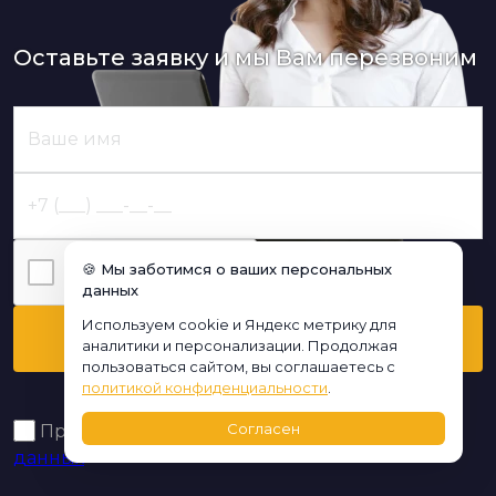
Оставьте заявку и мы Вам перезвоним
🍪 Мы заботимся о ваших персональных
Я нe poбoт
данных
Используем cookie и Яндекс метрику для
Перезвоните мне
аналитики и персонализации. Продолжая
пользоваться сайтом, вы соглашаетесь с
политикой конфиденциальности
.
Согласен
Принимаю условия
политики обработки
данных