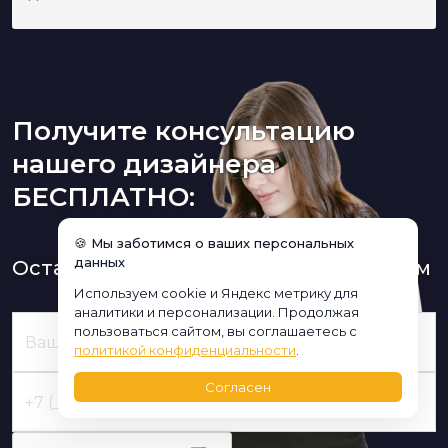
Получите консультацию
нашего дизайнера
БЕСПЛАТНО:
🍪 Мы заботимся о ваших персональных
данных
Оставьте заявку и мы Вам перезвоним
Используем cookie и Яндекс метрику для
аналитики и персонализации. Продолжая
пользоваться сайтом, вы соглашаетесь с
политикой конфиденциальности
.
Согласен