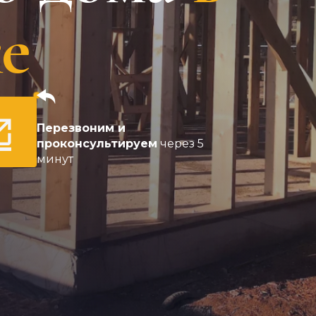
е
Перезвоним и
проконсультируем
через 5
минут