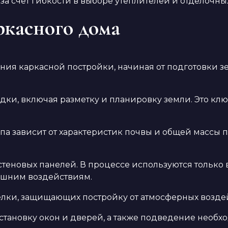
за счет гибкости в выборе утеплителей и отделочны
ркасного дома
ния каркасной постройки, начиная от подготовки 
ки, включая разметку и планировку земли. Это кл
па зависит от характеристик почвы и общей массы 
стеновых панелей. В процессе используются только
нешним воздействиям.
елки, защищающих постройку от атмосферных возд
становку окон и дверей, а также подведение необх