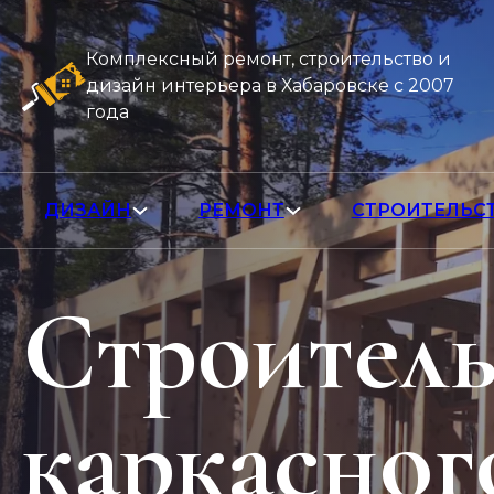
Комплексный ремонт, строительство и
дизайн интерьера в Хабаровске с 2007
года
ДИЗАЙН
РЕМОНТ
СТРОИТЕЛЬС
Строитель
каркасног