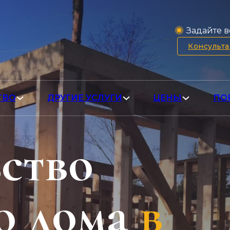
Задайте в
Консульт
ТВО
ДРУГИЕ УСЛУГИ
ЦЕНЫ
ПО
ство
о дома
в