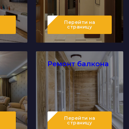
Перейти
на
страницу
Ремонт балкона
Перейти
на
страницу