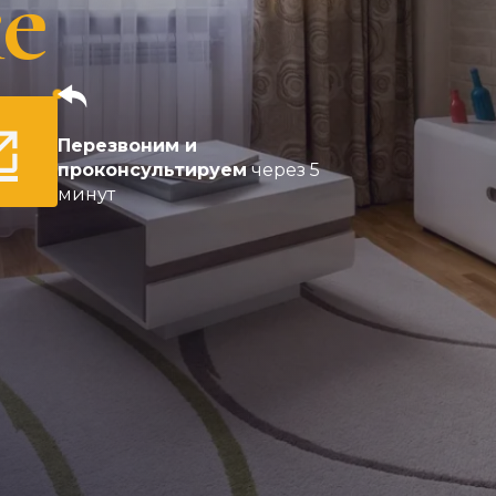
е
Перезвоним и
проконсультируем
через 5
минут