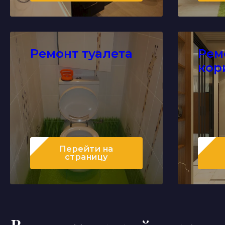
Ремонт туалета
Рем
кор
Перейти
на
страницу