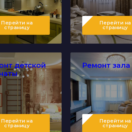
Перейти
на
Перейти
на
страницу
страницу
онт детской
Ремонт зала
наты
Перейти
на
Перейти
на
страницу
страницу