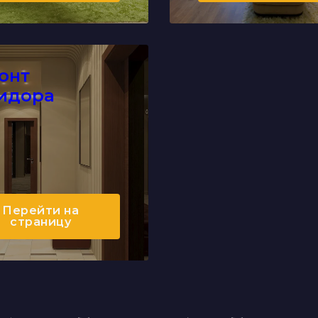
онт
идора
Перейти
на
страницу