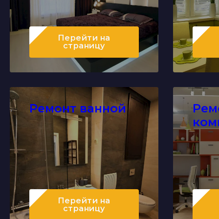
Перейти
на
страницу
Ремонт ванной
Рем
ком
Перейти
на
страницу