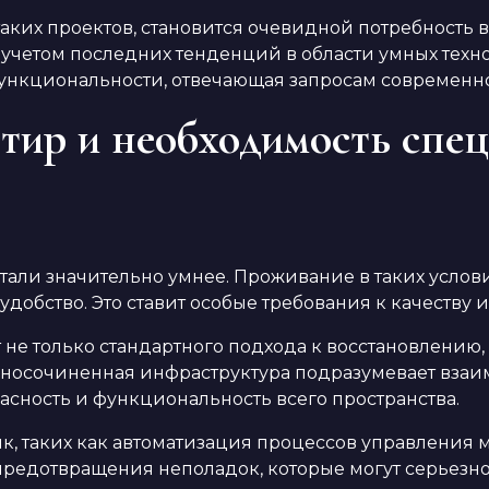
ких проектов, становится очевидной потребность в
четом последних тенденций в области умных технол
нкциональности, отвечающая запросам современно
тир и необходимость спе
тали значительно умнее. Проживание в таких услов
обство. Это ставит особые требования к качеству 
е только стандартного подхода к восстановлению, 
носочиненная инфраструктура подразумевает взаи
пасность и функциональность всего пространства.
ик, таких как автоматизация процессов управления
 предотвращения неполадок, которые могут серьез