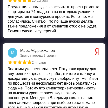
10 августа
Оценка
5
из 5
Предложили нам здесь рассчитать проект ремонта
квартиры на 74 квадрата на выгодных условиях
для участия в конкурсном проекте. Конечно, мы
согласились. Считаю, что почаще нужно делать
такие предложения и от клиентов отбою не будет.
Ремонт сделали суперский.
Марс Абдрахманов
М
Знаток города 7 уровня
2 января
Оценка
5
из 5
Знакомы уже несколько лет. Покупали краску для
внутренних отделочных работ, в итоге и плитку и
декоративную штукатурку приобрели тут же. И вот
по прошествии нескольких лет, вновь обратились
сюда же. Потому что клиентоориентированность
на высшем уровне: расскажут, покажут,
посоветуют. Менеджер Владимир снял с наших
плеч столько вопросов при выборе краски, мало
того, научил, как самостоятельно штукатурку