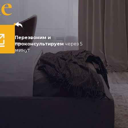
е
Перезвоним и
проконсультируем
через 5
минут